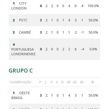
1
CITY
6
2
2
0
0
4
0
4
100.0%
LONDON
2
PSTC
3
2
1
0
1
4
3
1
50.0%
3
CAMBÉ
3
2
1
0
1
1
2
-1
50.0%
4
0
2
0
0
2
2
6
-4
0.0%
PORTUGUESA
LONDRINENSE
GRUPO C
CLASSIFICAÇÃO
P
J
V
E
D
GP
GC
SG
%
1
OESTE
3
2
1
0
1
4
3
1
50.0%
BRASIL