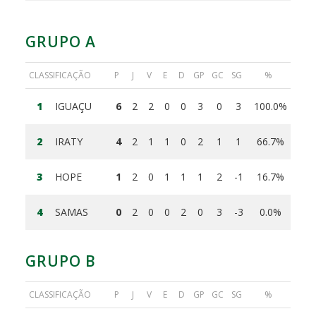
GRUPO A
CLASSIFICAÇÃO
P
J
V
E
D
GP
GC
SG
%
1
IGUAÇU
6
2
2
0
0
3
0
3
100.0%
2
IRATY
4
2
1
1
0
2
1
1
66.7%
3
HOPE
1
2
0
1
1
1
2
-1
16.7%
4
SAMAS
0
2
0
0
2
0
3
-3
0.0%
GRUPO B
CLASSIFICAÇÃO
P
J
V
E
D
GP
GC
SG
%