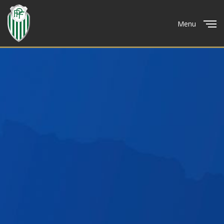
Menu
Close