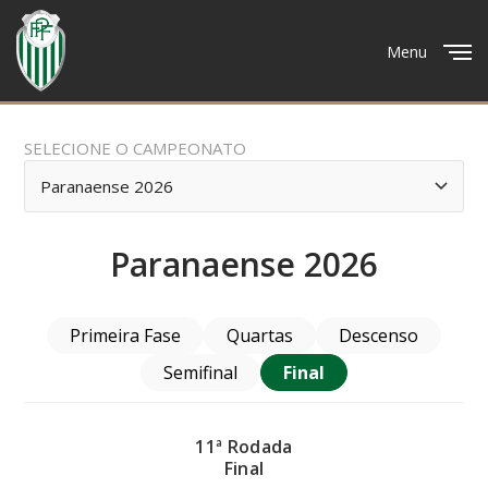
Menu
Close
SELECIONE O CAMPEONATO
Paranaense 2026
Primeira Fase
Quartas
Descenso
Semifinal
Final
11ª Rodada
Final