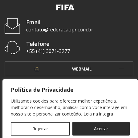
Email
contato@federacaopr.com.br
Telefone
+55 (41) 3071-3277
WEBMAIL
OUVIDORIA
Política de Privacidade
Utilizamos cookies para oferecer melhor experiência,
melhorar o desempenho, analisar como você interage em
nosso site e personalizar conteúdo.
Leia na íntegra
© 1937 - 2026. Federação Paranaense de Futebol. Todos os direitos reservados. By
Zwei Arts
.
POLÍTICA DE PRIVACIDADE
Rejeitar
Aceitar