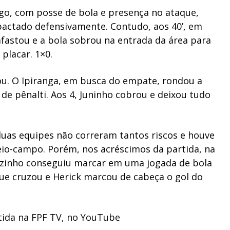
go, com posse de bola e presença no ataque,
actado defensivamente. Contudo, aos 40’, em
afastou e a bola sobrou na entrada da área para
 placar. 1×0.
dou. O Ipiranga, em busca do empate, rondou a
 de pênalti. Aos 4, Juninho cobrou e deixou tudo
duas equipes não correram tantos riscos e houve
io-campo. Porém, nos acréscimos da partida, na
arzinho conseguiu marcar em uma jogada de bola
ue cruzou e Herick marcou de cabeça o gol do
tida na FPF TV, no YouTube