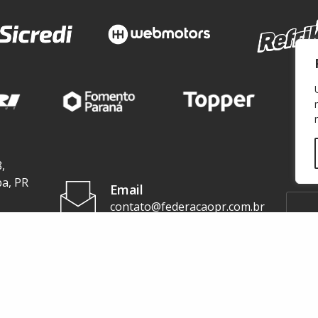
,
ba, PR
Email
contato@federacaopr.com.br
Telefone
+55 (41) 3071-3277