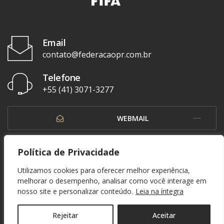
Email
contato@federacaopr.com.br
Telefone
+55 (41) 3071-3277
WEBMAIL
OUVIDORIA
Política de Privacidade
Utilizamos cookies para oferecer melhor experiência,
melhorar o desempenho, analisar como você interage em
nosso site e personalizar conteúdo.
Leia na íntegra
© 1937 - 2026. Federação Paranaense de Futebol. Todos os direitos reservados. By
Zwei Arts
.
POLÍTICA DE PRIVACIDADE
Rejeitar
Aceitar