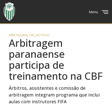
Menu
Close
ARBITRAGEM
,
CBF
,
NOTÍCIAS
Arbitragem
paranaense
participa de
treinamento na CBF
Árbitros, assistentes e comissão de
arbitragem integram programa que inclui
aulas com instrutores FIFA