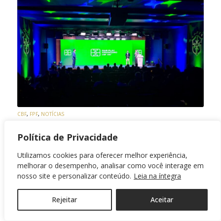
CBF
,
FPF
,
NOTÍCIAS
Modelo de Fair Play Financeiro é lançado
pela CBF
Política de Privacidade
Utilizamos cookies para oferecer melhor experiência,
Reunião no Rio de Janeiro teve participação da
melhorar o desempenho, analisar como você interage em
FPF e de representante do Athletico
nosso site e personalizar conteúdo.
Leia na íntegra
12/11/2025
Rejeitar
Aceitar