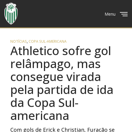
Menu
Close
NOTÍCIAS
,
COPA SUL-AMERICANA
Athletico sofre gol
relâmpago, mas
consegue virada
pela partida de ida
da Copa Sul-
americana
Com gols de Erick e Christian, Furacão se