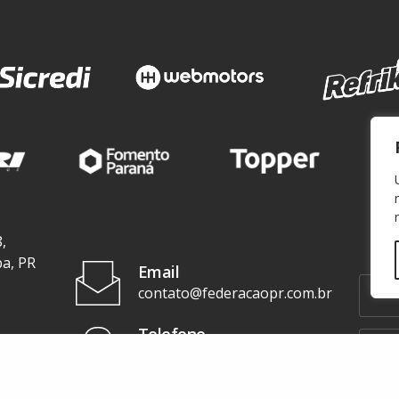
,
ba, PR
Email
contato@federacaopr.com.br
Telefone
+55 (41) 3071-3277