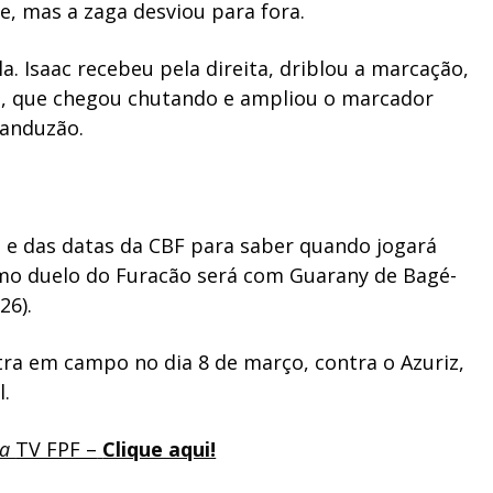
te, mas a zaga desviou para fora.
la. Isaac recebeu pela direita, driblou a marcação,
sco, que chegou chutando e ampliou o marcador
 Manduzão.
o e das datas da CBF para saber quando jogará
imo duelo do Furacão será com Guarany de Bagé-
26).
ra em campo no dia 8 de março, contra o Azuriz,
l.
na
TV FPF –
Clique aqui!