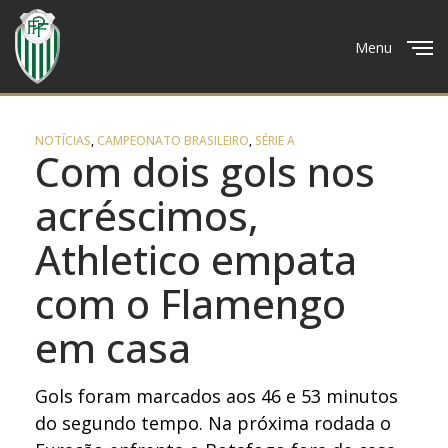
Menu
Close
NOTÍCIAS
,
CAMPEONATO BRASILEIRO
,
SÉRIE A
Com dois gols nos
acréscimos,
Athletico empata
com o Flamengo
em casa
Gols foram marcados aos 46 e 53 minutos
do segundo tempo. Na próxima rodada o