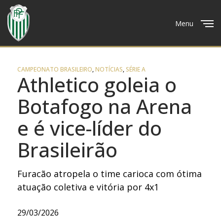
Menu
Close
CAMPEONATO BRASILEIRO
,
NOTÍCIAS
,
SÉRIE A
Athletico goleia o
Botafogo na Arena
e é vice-líder do
Brasileirão
Furacão atropela o time carioca com ótima
atuação coletiva e vitória por 4x1
29/03/2026