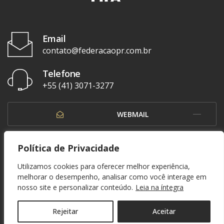
Email
contato@federacaopr.com.br
Telefone
+55 (41) 3071-3277
WEBMAIL
OUVIDORIA
Política de Privacidade
Utilizamos cookies para oferecer melhor experiência,
melhorar o desempenho, analisar como você interage em
nosso site e personalizar conteúdo.
Leia na íntegra
© 1937 - 2026. Federação Paranaense de Futebol. Todos os direitos reservados. By
Zwei Arts
.
POLÍTICA DE PRIVACIDADE
Rejeitar
Aceitar