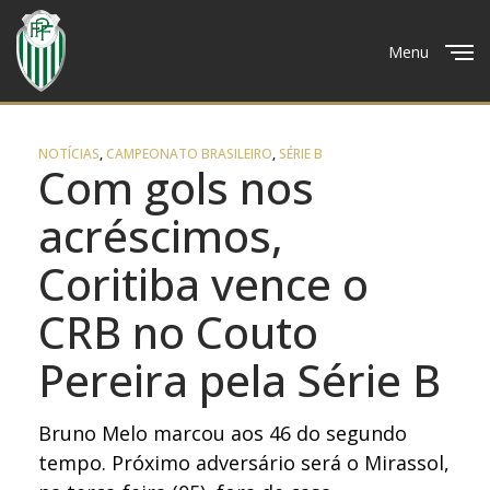
Menu
Close
NOTÍCIAS
,
CAMPEONATO BRASILEIRO
,
SÉRIE B
Com gols nos
acréscimos,
Coritiba vence o
CRB no Couto
Pereira pela Série B
Bruno Melo marcou aos 46 do segundo
tempo. Próximo adversário será o Mirassol,