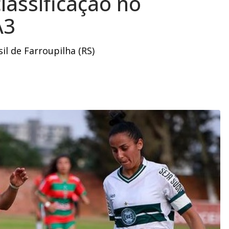
lassificação no
A3
il de Farroupilha (RS)