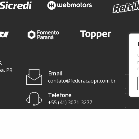
,
ba, PR
Email
contato@federacaopr.com.br
Telefone
+55 (41) 3071-3277