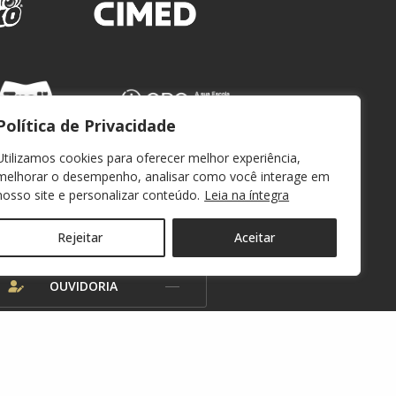
Política de Privacidade
Utilizamos cookies para oferecer melhor experiência,
melhorar o desempenho, analisar como você interage em
nosso site e personalizar conteúdo.
Leia na íntegra
WEBMAIL
Rejeitar
Aceitar
OUVIDORIA