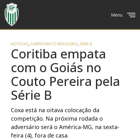
Menu
Close
NOTÍCIAS
,
CAMPEONATO BRASILEIRO
,
SÉRIE B
Coritiba empata
com o Goiás no
Couto Pereira pela
Série B
Coxa está na oitava colocação da
competição. Na próxima rodada o
adversário será o América-MG, na sexta-
feira (4), fora de casa.