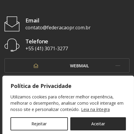
Email
contato@federacaopr.com.br
Telefone
+55 (41) 3071-3277
WEBMAIL
OUVIDORIA
Política de Privacidade
Utilizamos cookies para oferecer melhor experiência,
melhorar o desempenho, analisar como você interage em
nosso site e personalizar conteúdo.
Leia na íntegra
© 1937 - 2026. Federação Paranaense de Futebol. Todos os direitos reservados. By
Zwei Arts
.
POLÍTICA DE PRIVACIDADE
Rejeitar
Aceitar