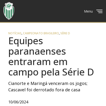
Menu
Close
NOTÍCIAS
,
CAMPEONATO BRASILEIRO
,
SÉRIE D
Equipes
paranaenses
entraram em
campo pela Série D
Cianorte e Maringá venceram os jogos;
Cascavel foi derrotado fora de casa
10/06/2024