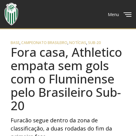
Menu
Close
BASE
,
CAMPEONATO BRASILEIRO
,
NOTÍCIAS
,
SUB-20
Fora casa, Athletico
empata sem gols
com o Fluminense
pelo Brasileiro Sub-
20
Furacão segue dentro da zona de
classificação, a duas rodadas do fim da