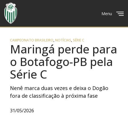
Menu
Close
CAMPEONATO BRASILEIRO
,
NOTÍCIAS
,
SÉRIE C
Maringá perde para
o Botafogo-PB pela
Série C
Nenê marca duas vezes e deixa o Dogão
fora de classificação à próxima fase
31/05/2026