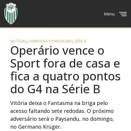
Menu
Close
NOTÍCIAS
,
CAMPEONATO BRASILEIRO
,
SÉRIE B
Operário vence o
Sport fora de casa e
fica a quatro pontos
do G4 na Série B
Vitória deixa o Fantasma na briga pelo
acesso faltando sete redodas. O próximo
adversário será o Paysandu, no domingo,
no Germano Krüger.