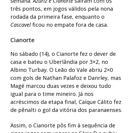
semana.
Azuriz e Cianorte
saíram com os
três pontos, em jogos válidos pela nona
rodada da primeira fase, enquanto o
Cascavel
ficou no empate fora de casa.
Cianorte
No sábado (14), o Cianorte fez o dever de
casa e bateu o Uberlândia por 3×2, no
Albino Turbay. O Leão do Vale abriu 2×0
com gols de Nathan Palafoz e Danrley, mas
Magé marcou duas vezes e deixou tudo
igual para o time mineiro. Já nos
acréscimos da etapa final, Caíque Cálito fez
de pênalti o gol da vitória dos paranaenses.
Assim, o Cianorte pôs fim à sequência de