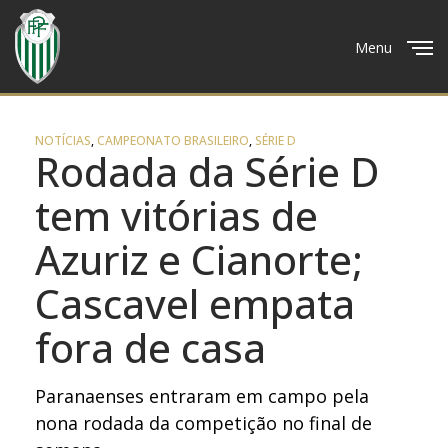
Menu
Close
NOTÍCIAS
,
CAMPEONATO BRASILEIRO
,
SÉRIE D
Rodada da Série D
tem vitórias de
Azuriz e Cianorte;
Cascavel empata
fora de casa
Paranaenses entraram em campo pela
nona rodada da competição no final de