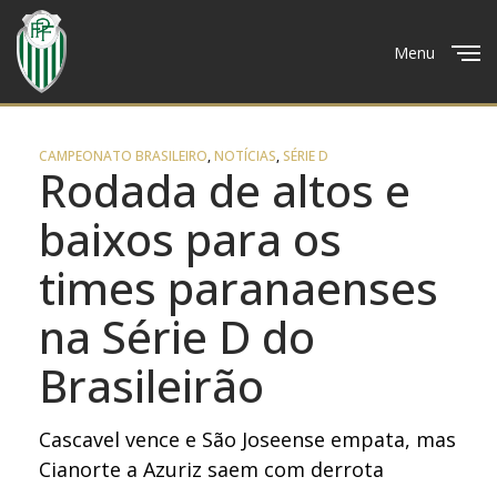
Menu
Close
CAMPEONATO BRASILEIRO
,
NOTÍCIAS
,
SÉRIE D
Rodada de altos e
baixos para os
times paranaenses
na Série D do
Brasileirão
Cascavel vence e São Joseense empata, mas
Cianorte a Azuriz saem com derrota