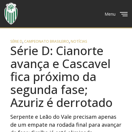
Menu
Close
SÉRIE D
,
CAMPEONATO BRASILEIRO
,
NOTÍCIAS
Série D: Cianorte
avança e Cascavel
fica próximo da
segunda fase;
Azuriz é derrotado
Serpente e Leão do Vale precisam apenas
de um empate na rodada final para avançar