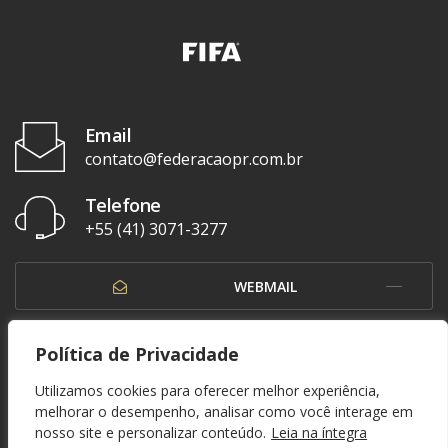
Email
contato@federacaopr.com.br
Telefone
+55 (41) 3071-3277
WEBMAIL
OUVIDORIA
Política de Privacidade
Utilizamos cookies para oferecer melhor experiência,
melhorar o desempenho, analisar como você interage em
nosso site e personalizar conteúdo.
Leia na íntegra
© 1937 - 2026. Federação Paranaense de Futebol. Todos os direitos reservados. By
Zwei Arts
.