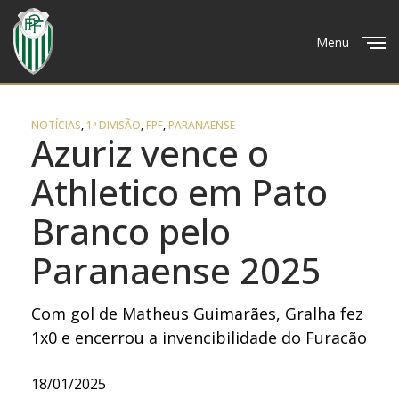
Menu
Close
NOTÍCIAS
,
1ª DIVISÃO
,
FPF
,
PARANAENSE
Azuriz vence o
Athletico em Pato
Branco pelo
Paranaense 2025
Com gol de Matheus Guimarães, Gralha fez
1x0 e encerrou a invencibilidade do Furacão
18/01/2025