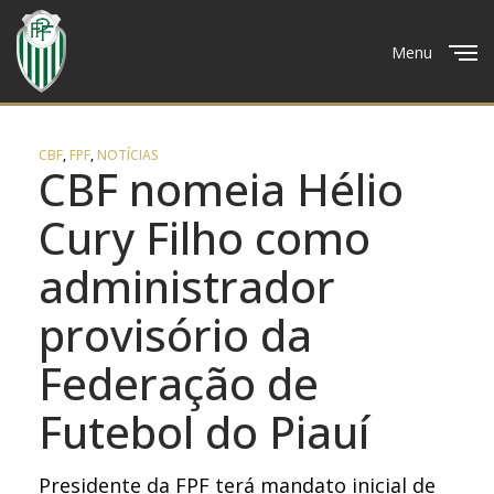
Menu
Close
CBF
,
FPF
,
NOTÍCIAS
CBF nomeia Hélio
Cury Filho como
administrador
provisório da
Federação de
Futebol do Piauí
Presidente da FPF terá mandato inicial de