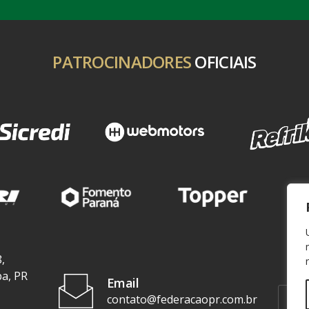
PATROCINADORES
OFICIAIS
,
ba, PR
Email
contato@federacaopr.com.br