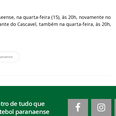
seense, na quarta-feira (15), às 20h, novamente no
iante do Cascavel, também na quarta-feira, às 20h,
ranaense
ntro de tudo que
tebol paranaense