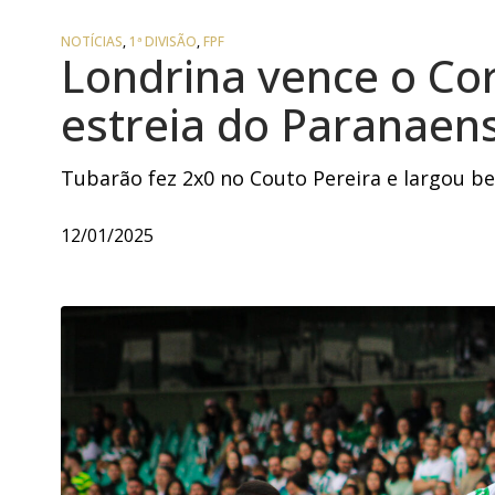
NOTÍCIAS
,
1ª DIVISÃO
,
FPF
Londrina vence o Cor
estreia do Paranaen
Tubarão fez 2x0 no Couto Pereira e largou b
12/01/2025