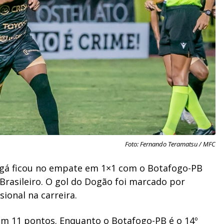
Foto: Fernando Teramatsu / MFC
ingá ficou no empate em 1×1 com o Botafogo-PB
Brasileiro. O gol do Dogão foi marcado por
sional na carreira.
com 11 pontos. Enquanto o Botafogo-PB é o 14º