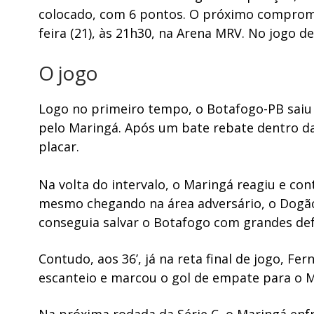
colocado, com 6 pontos. O próximo compromi
feira (21), às 21h30, na Arena MRV. No jogo 
O jogo
Logo no primeiro tempo, o Botafogo-PB saiu 
pelo Maringá. Após um bate rebate dentro da 
placar.
Na volta do intervalo, o Maringá reagiu e c
mesmo chegando na área adversário, o Dogão
conseguia salvar o Botafogo com grandes de
Contudo, aos 36’, já na reta final de jogo, F
escanteio e marcou o gol de empate para o Ma
Na próxima rodada da Série C, o Maringá enfr