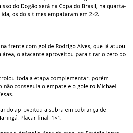
sso do Dogão será na Copa do Brasil, na quarta-
de ida, os dois times empataram em 2×2.
na frente com gol de Rodrigo Alves, que já atuou
área, o atacante aproveitou para tirar o zero do
ontrolou toda a etapa complementar, porém
 não conseguia o empate e o goleiro Michael
fesas.
ernando aproveitou a sobra em cobrança de
ringá. Placar final, 1×1.
enta o Anápolis, fora de casa, no Estádio Jonas