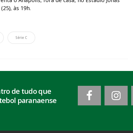
25), às 19h.
Série C
ntro de tudo que
tebol paranaense