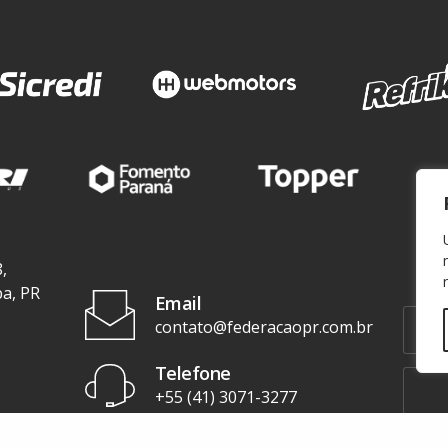
,
ba, PR
Email
contato@federacaopr.com.br
Telefone
+55 (41) 3071-3277