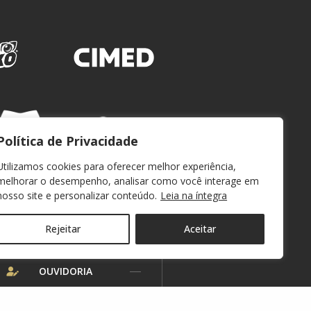
Política de Privacidade
Utilizamos cookies para oferecer melhor experiência,
melhorar o desempenho, analisar como você interage em
nosso site e personalizar conteúdo.
Leia na íntegra
Rejeitar
Aceitar
WEBMAIL
OUVIDORIA