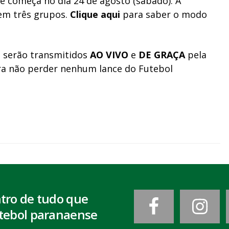
 começa no dia 24 de agosto (sábado). A
 em três grupos.
Clique aqui
para saber o modo
 serão transmitidos
AO VIVO
e
DE GRAÇA
pela
ara não perder nenhum lance do Futebol
ntro de tudo que
tebol paranaense