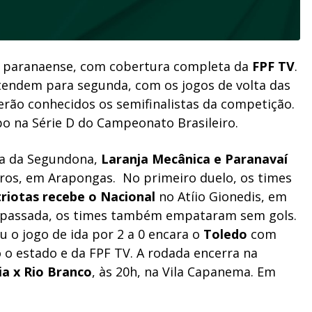
l paranaense, com cobertura completa da
FPF TV
.
endem para segunda, com os jogos de volta das
erão conhecidos os semifinalistas da competição.
 na Série D do Campeonato Brasileiro.
ta da Segundona,
Laranja Mecânica e Paranavaí
áros, em Arapongas. No primeiro duelo, os times
riotas recebe o Nacional
no Atíio Gionedis, em
 passada, os times também empataram sem gols.
 o jogo de ida por 2 a 0 encara o
Toledo
com
o estado e da FPF TV. A rodada encerra na
ia x Rio Branco
, às 20h, na Vila Capanema. Em