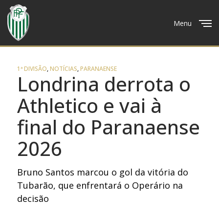
Menu
Close
1ª DIVISÃO
,
NOTÍCIAS
,
PARANAENSE
Londrina derrota o
Athletico e vai à
final do Paranaense
2026
Bruno Santos marcou o gol da vitória do
Tubarão, que enfrentará o Operário na
decisão