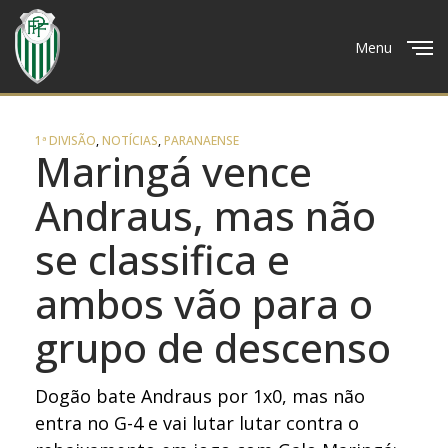
Menu
Close
1ª DIVISÃO
,
NOTÍCIAS
,
PARANAENSE
Maringá vence
Andraus, mas não
se classifica e
ambos vão para o
grupo de descenso
Dogão bate Andraus por 1x0, mas não
entra no G-4 e vai lutar lutar contra o