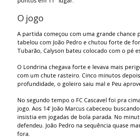
pontos em 11° lugar.
O jogo
A partida começou com uma grande chance par
tabelou com João Pedro e chutou forte de fora
Tubarão, Calyson bateu colocado com o pé 
O Londrina chegava forte e levava mais perig
com um chute rasteiro. Cinco minutos depois 
profundidade, o goleiro saiu mal e Peu aprovei
No segundo tempo o FC Cascavel foi pra cim
jogo. Aos 14’ João Marcus cabeceou buscando 
insistia em jogadas de bola parada. No minuto
defendeu. João Pedro na sequência quase ma
fora.