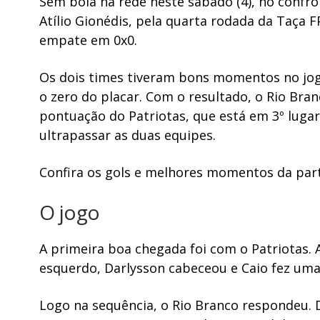
Sem bola na rede neste sábado (4), no confro
Atílio Gionédis, pela quarta rodada da Taça F
empate em 0x0.
Os dois times tiveram bons momentos no jog
o zero do placar. Com o resultado, o Rio Bra
pontuação do Patriotas, que está em 3º lugar
ultrapassar as duas equipes.
Confira os gols e melhores momentos da par
O jogo
A primeira boa chegada foi com o Patriotas. 
esquerdo, Darlysson cabeceou e Caio fez um
Logo na sequência, o Rio Branco respondeu. D