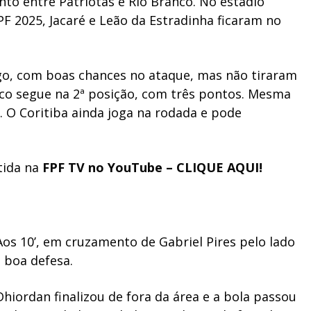
nto entre Patriotas e Rio Branco. No estádio
PF 2025, Jacaré e Leão da Estradinha ficaram no
o, com boas chances no ataque, mas não tiraram
nco segue na 2ª posição, com três pontos. Mesma
. O Coritiba ainda joga na rodada e pode
tida na
FPF TV no YouTube – CLIQUE AQUI!
Aos 10’, em cruzamento de Gabriel Pires pelo lado
a boa defesa.
hiordan finalizou de fora da área e a bola passou