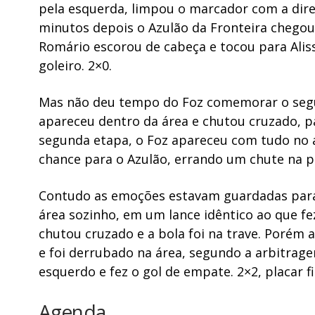
pela esquerda, limpou o marcador com a dire
minutos depois o Azulão da Fronteira chegou 
Romário escorou de cabeça e tocou para Alis
goleiro. 2×0.
Mas não deu tempo do Foz comemorar o segun
apareceu dentro da área e chutou cruzado, pa
segunda etapa, o Foz apareceu com tudo no a
chance para o Azulão, errando um chute na 
Contudo as emoções estavam guardadas para a
área sozinho, em um lance idêntico ao que fe
chutou cruzado e a bola foi na trave. Porém a
e foi derrubado na área, segundo a arbitrage
esquerdo e fez o gol de empate. 2×2, placar f
Agenda