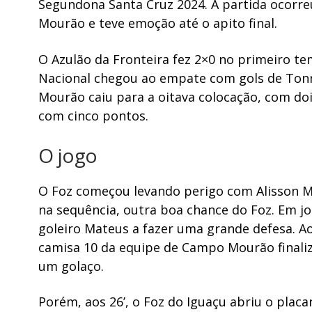
Segundona Santa Cruz 2024. A partida ocorr
Mourão e teve emoção até o apito final.
O Azulão da Fronteira fez 2×0 no primeiro t
Nacional chegou ao empate com gols de Tonn
Mourão caiu para a oitava colocação, com doi
com cinco pontos.
O jogo
O Foz começou levando perigo com Alisson Mot
na sequência, outra boa chance do Foz. Em j
goleiro Mateus a fazer uma grande defesa. A
camisa 10 da equipe de Campo Mourão finali
um golaço.
Porém, aos 26’, o Foz do Iguaçu abriu o placa