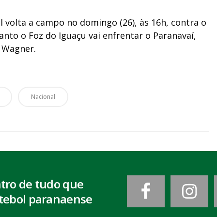
 volta a campo no domingo (26), às 16h, contra o
nto o Foz do Iguaçu vai enfrentar o Paranavaí,
o Wagner.
Nacional
ntro de tudo que
tebol paranaense