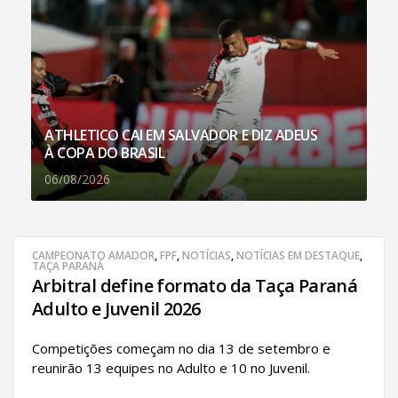
ATHLETICO CAI EM SALVADOR E DIZ ADEUS
À COPA DO BRASIL
06/08/2026
CAMPEONATO AMADOR
,
FPF
,
NOTÍCIAS
,
NOTÍCIAS EM DESTAQUE
,
TAÇA PARANÁ
Arbitral define formato da Taça Paraná
Adulto e Juvenil 2026
Competições começam no dia 13 de setembro e
reunirão 13 equipes no Adulto e 10 no Juvenil.