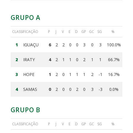
GRUPO A
CLASSIFICAÇÃO
P
J
V
E
D
GP
GC
SG
%
1
IGUAÇU
6
2
2
0
0
3
0
3
100.0%
2
IRATY
4
2
1
1
0
2
1
1
66.7%
3
HOPE
1
2
0
1
1
1
2
-1
16.7%
4
SAMAS
0
2
0
0
2
0
3
-3
0.0%
GRUPO B
CLASSIFICAÇÃO
P
J
V
E
D
GP
GC
SG
%