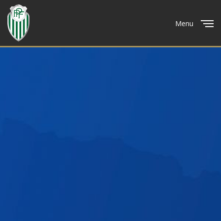
Menu
Close