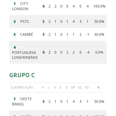
1
CITY
6
2
2
0
0
4
0
4
100.0%
LONDON
2
PSTC
3
2
1
0
1
4
3
1
50.0%
3
CAMBÉ
3
2
1
0
1
1
2
-1
50.0%
4
0
2
0
0
2
2
6
-4
0.0%
PORTUGUESA
LONDRINENSE
GRUPO C
CLASSIFICAÇÃO
P
J
V
E
D
GP
GC
SG
%
1
OESTE
3
2
1
0
1
4
3
1
50.0%
BRASIL