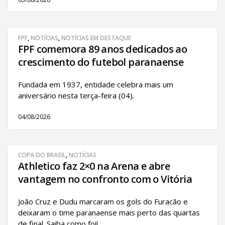
FPF
,
NOTÍCIAS
,
NOTÍCIAS EM DESTAQUE
FPF comemora 89 anos dedicados ao
crescimento do futebol paranaense
Fundada em 1937, entidade celebra mais um
aniversário nesta terça-feira (04).
04/08/2026
COPA DO BRASIL
,
NOTÍCIAS
Athletico faz 2×0 na Arena e abre
vantagem no confronto com o Vitória
João Cruz e Dudu marcaram os gols do Furacão e
deixaram o time paranaense mais perto das quartas
de final. Saiba como foi!