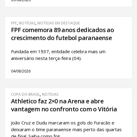
FPF
,
NOTÍCIAS
,
NOTÍCIAS EM DESTAQUE
FPF comemora 89 anos dedicados ao
crescimento do futebol paranaense
Fundada em 1937, entidade celebra mais um
aniversário nesta terça-feira (04).
04/08/2026
COPA DO BRASIL
,
NOTÍCIAS
Athletico faz 2×0 na Arena e abre
vantagem no confronto com o Vitória
João Cruz e Dudu marcaram os gols do Furacão e
deixaram o time paranaense mais perto das quartas
de final. Saiba como foi!