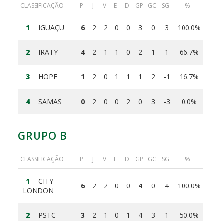
CLASSIFICAÇÃO
P
J
V
E
D
GP
GC
SG
%
1
IGUAÇU
6
2
2
0
0
3
0
3
100.0%
2
IRATY
4
2
1
1
0
2
1
1
66.7%
3
HOPE
1
2
0
1
1
1
2
-1
16.7%
4
SAMAS
0
2
0
0
2
0
3
-3
0.0%
GRUPO B
CLASSIFICAÇÃO
P
J
V
E
D
GP
GC
SG
%
1
CITY
6
2
2
0
0
4
0
4
100.0%
LONDON
2
PSTC
3
2
1
0
1
4
3
1
50.0%