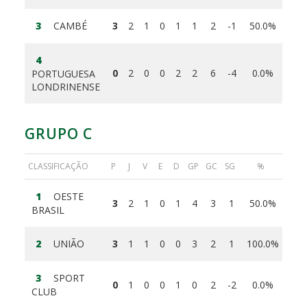
3
CAMBÉ
3
2
1
0
1
1
2
-1
50.0%
4
0
2
0
0
2
2
6
-4
0.0%
PORTUGUESA
LONDRINENSE
GRUPO C
CLASSIFICAÇÃO
P
J
V
E
D
GP
GC
SG
%
1
OESTE
3
2
1
0
1
4
3
1
50.0%
BRASIL
2
UNIÃO
3
1
1
0
0
3
2
1
100.0%
3
SPORT
0
1
0
0
1
0
2
-2
0.0%
CLUB