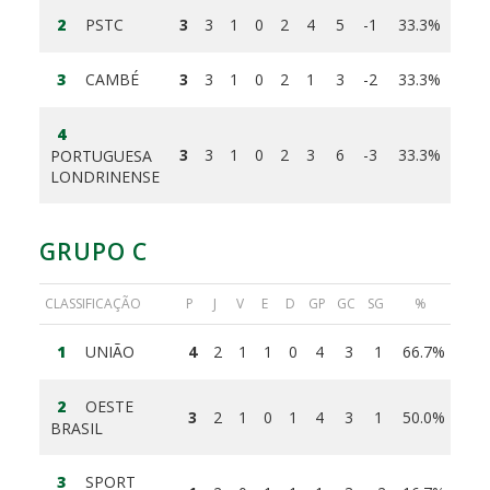
2
PSTC
3
3
1
0
2
4
5
-1
33.3%
3
CAMBÉ
3
3
1
0
2
1
3
-2
33.3%
4
3
3
1
0
2
3
6
-3
33.3%
PORTUGUESA
LONDRINENSE
GRUPO C
CLASSIFICAÇÃO
P
J
V
E
D
GP
GC
SG
%
1
UNIÃO
4
2
1
1
0
4
3
1
66.7%
2
OESTE
3
2
1
0
1
4
3
1
50.0%
BRASIL
3
SPORT