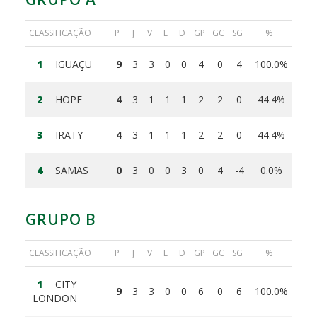
CLASSIFICAÇÃO
P
J
V
E
D
GP
GC
SG
%
1
IGUAÇU
9
3
3
0
0
4
0
4
100.0%
2
HOPE
4
3
1
1
1
2
2
0
44.4%
3
IRATY
4
3
1
1
1
2
2
0
44.4%
4
SAMAS
0
3
0
0
3
0
4
-4
0.0%
GRUPO B
CLASSIFICAÇÃO
P
J
V
E
D
GP
GC
SG
%
1
CITY
9
3
3
0
0
6
0
6
100.0%
LONDON