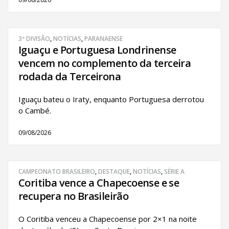
3ª DIVISÃO
,
NOTÍCIAS
,
PARANAENSE
Iguaçu e Portuguesa Londrinense
vencem no complemento da terceira
rodada da Terceirona
Iguaçu bateu o Iraty, enquanto Portuguesa derrotou
o Cambé.
09/08/2026
CAMPEONATO BRASILEIRO
,
DESTAQUE
,
NOTÍCIAS
,
SÉRIE A
Coritiba vence a Chapecoense e se
recupera no Brasileirão
O Coritiba venceu a Chapecoense por 2×1 na noite