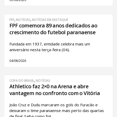
FPF
,
NOTÍCIAS
,
NOTÍCIAS EM DESTAQUE
FPF comemora 89 anos dedicados ao
crescimento do futebol paranaense
Fundada em 1937, entidade celebra mais um
aniversário nesta terça-feira (04).
04/08/2026
COPA DO BRASIL
,
NOTÍCIAS
Athletico faz 2×0 na Arena e abre
vantagem no confronto com o Vitória
João Cruz e Dudu marcaram os gols do Furacão e
deixaram o time paranaense mais perto das quartas
de final. Saiba como foi!