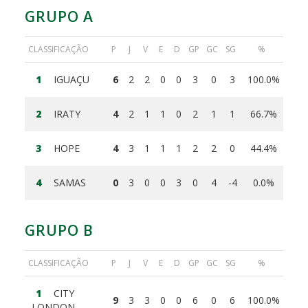
GRUPO A
CLASSIFICAÇÃO
P
J
V
E
D
GP
GC
SG
%
1
IGUAÇU
6
2
2
0
0
3
0
3
100.0%
2
IRATY
4
2
1
1
0
2
1
1
66.7%
3
HOPE
4
3
1
1
1
2
2
0
44.4%
4
SAMAS
0
3
0
0
3
0
4
-4
0.0%
GRUPO B
CLASSIFICAÇÃO
P
J
V
E
D
GP
GC
SG
%
1
CITY
9
3
3
0
0
6
0
6
100.0%
LONDON