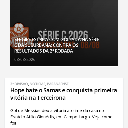
SERGIPE ESTREIA COM GOLEADA NA SÉRIE
C DA SUBURBANA; CONFIRA OS
RESULTADOS DA 2ª RODADA
08/08/2026
3ª DIVISÃO
,
NOTÍCIAS
,
PARANAENSE
Hope bate o Samas e conquista primeira
vitória na Terceirona
Gol de Messias deu a vitória ao time da casa no
Estádio Atílio Gionédis, em Campo Largo. Veja como
foi!