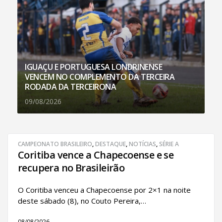
IGUAÇU E PORTUGUESA LONDRINENSE
VENCEM NO COMPLEMENTO DA TERCEIRA
RODADA DA TERCEIRONA
09/08/2026
CAMPEONATO BRASILEIRO
,
DESTAQUE
,
NOTÍCIAS
,
SÉRIE A
Coritiba vence a Chapecoense e se
recupera no Brasileirão
O Coritiba venceu a Chapecoense por 2×1 na noite
deste sábado (8), no Couto Pereira,…
08/08/2026