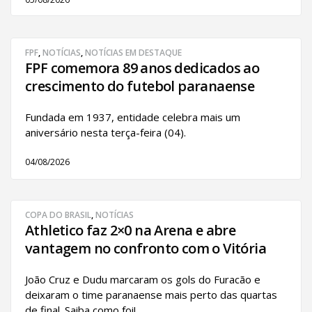
FPF
,
NOTÍCIAS
,
NOTÍCIAS EM DESTAQUE
FPF comemora 89 anos dedicados ao
crescimento do futebol paranaense
Fundada em 1937, entidade celebra mais um
aniversário nesta terça-feira (04).
04/08/2026
COPA DO BRASIL
,
NOTÍCIAS
Athletico faz 2×0 na Arena e abre
vantagem no confronto com o Vitória
João Cruz e Dudu marcaram os gols do Furacão e
deixaram o time paranaense mais perto das quartas
de final. Saiba como foi!