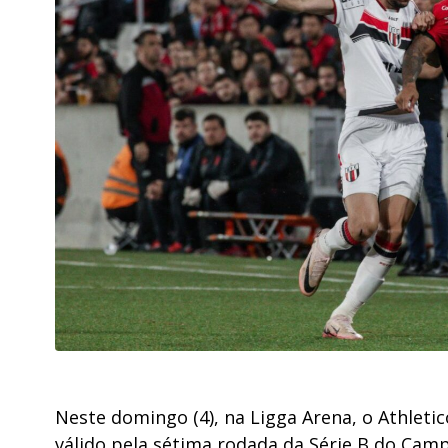
Neste domingo (4), na Ligga Arena, o Athleti
válido pela sétima rodada da Série B do Cam