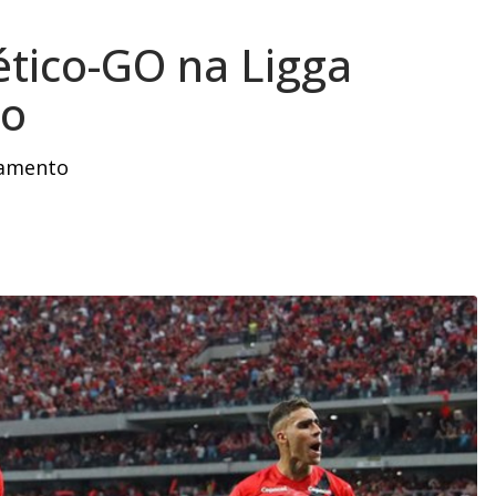
ético-GO na Ligga
ão
xamento