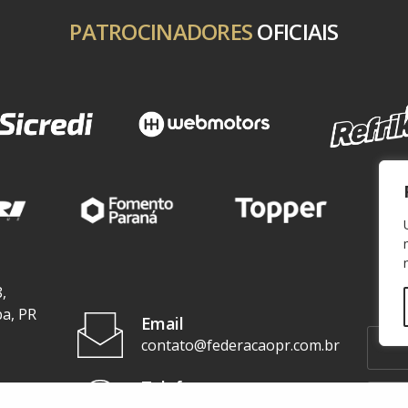
PATROCINADORES
OFICIAIS
,
ba, PR
Email
contato@federacaopr.com.br
Telefone