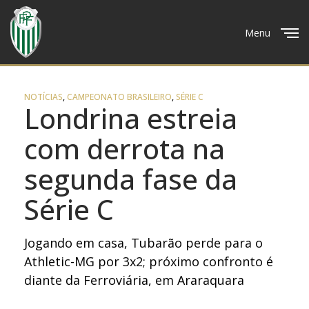
Menu
Close
NOTÍCIAS
,
CAMPEONATO BRASILEIRO
,
SÉRIE C
Londrina estreia
com derrota na
segunda fase da
Série C
Jogando em casa, Tubarão perde para o
Athletic-MG por 3x2; próximo confronto é
diante da Ferroviária, em Araraquara