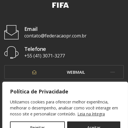
Email
contato@federacaopr.com.br
Telefone
+55 (41) 3071-3277
WEBMAIL
OUVIDORIA
Política de Privacidade
Utilizamos cookies para oferecer melhor experiência,
melhorar o desempenho, analisar como você interage em
nosso site e personalizar conteúdo.
Leia na íntegra
© 1937 - 2026. Federação Paranaense de Futebol. Todos os direitos reservados. By
Zwei Arts
.
POLÍTICA DE PRIVACIDADE
Rejeitar
Aceitar