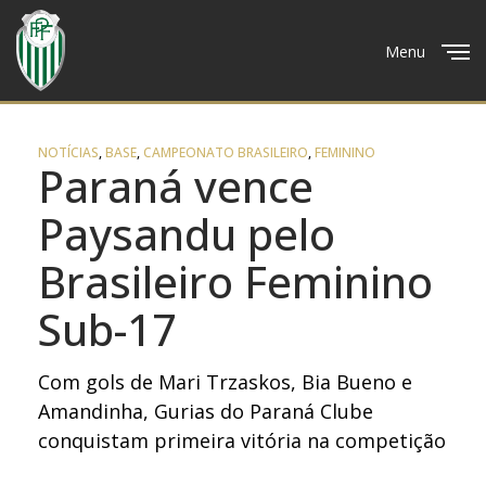
Menu
Close
NOTÍCIAS
,
BASE
,
CAMPEONATO BRASILEIRO
,
FEMININO
Paraná vence
Paysandu pelo
Brasileiro Feminino
Sub-17
Com gols de Mari Trzaskos, Bia Bueno e
Amandinha, Gurias do Paraná Clube
conquistam primeira vitória na competição